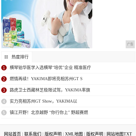
广告
热度排行
1
横琴铂华医学入选横琴“培优”企业 精准医疗
2
燃情再续！YAKIMA即将亮相苏州GT S
3
路虎卫士西藏林芝极限试驾，YAKIMA率旗
4
实力亮相苏州GT Show，YAKIMA以
5
镇江开野！北京越野 “你行你上” 野超赛燃
网站首页
|
联系我们
|
版权声明
|
XML地图
|
版权声明
|
网站地图
TXT