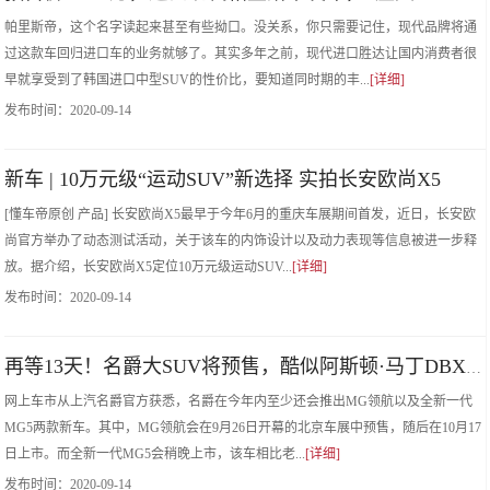
帕里斯帝，这个名字读起来甚至有些拗口。没关系，你只需要记住，现代品牌将通
过这款车回归进口车的业务就够了。其实多年之前，现代进口胜达让国内消费者很
早就享受到了韩国进口中型SUV的性价比，要知道同时期的丰...
[详细]
发布时间：
2020-09-14
新车 | 10万元级“运动SUV”新选择 实拍长安欧尚X5
[懂车帝原创 产品] 长安欧尚X5最早于今年6月的重庆车展期间首发，近日，长安欧
尚官方举办了动态测试活动，关于该车的内饰设计以及动力表现等信息被进一步释
放。据介绍，长安欧尚X5定位10万元级运动SUV...
[详细]
发布时间：
2020-09-14
再等13天！名爵大SUV将预售，酷似阿斯顿·马丁DBX，或11万起售
网上车市从上汽名爵官方获悉，名爵在今年内至少还会推出MG领航以及全新一代
MG5两款新车。其中，MG领航会在9月26日开幕的北京车展中预售，随后在10月17
日上市。而全新一代MG5会稍晚上市，该车相比老...
[详细]
发布时间：
2020-09-14