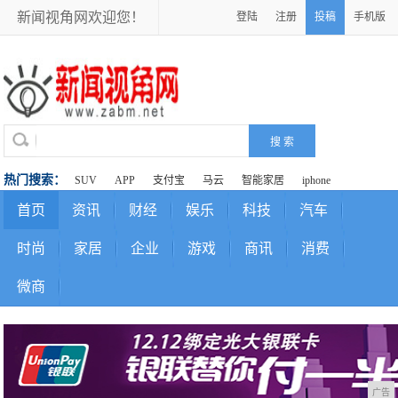
新闻视角网欢迎您！
登陆
注册
投稿
手机版
热门搜索：
SUV
APP
支付宝
马云
智能家居
iphone
首页
资讯
财经
娱乐
科技
汽车
时尚
家居
企业
游戏
商讯
消费
微商
广告