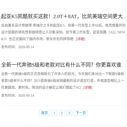
起亚K5凯酷就买这款！2.0T＋8AT，比凯美瑞空间更大
出自著名设计师彼得·希瑞尔之手的起亚K5，自第一代车型上市以后，就凭借着外形
设计层面的领先性和独特感让人印象深刻。如今第三代车型，起亚凯酷（ALL NEW
K5）也正式面向了国内市场，新车外形同样惊艳...
[详细]
发布时间：
2020-09-14
全新一代奔驰S级和老款对比有什么不同？你更喜欢谁？
全新一代奔驰S级的正式亮相吸引了许多人的目光，今天我们来对比一下新款S级和
老款S级有什么不同？2021款奔驰S级采用最新的设计语言打造，外观造型相比上一
代更圆润，更时尚。简洁的设计确实让我们想起了W2...
[详细]
发布时间：
2020-09-14
首页
1
2
3
下一页