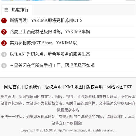
热度排行
1
燃情再续！YAKIMA即将亮相苏州GT S
2
路虎卫士西藏林芝极限试驾，YAKIMA率旗
3
实力亮相苏州GT Show，YAKIMA以
4
以“LAN”为切入点，新希望服务的服务生态
5
三星关闭在华所有手机工厂，落毛凤凰不如鸡
网站首页
|
联系我们
|
版权声明
|
XML地图
|
版权声明
|
网站地图
TXT
免责声明：新闻视角网所有文字、图片、视频、音频等资料均来自互联网，不代表本
站赞同其观点，本站亦不为其版权负责。相关作品的原创性、文中陈述文字以及内容
数据庞杂本站
无法一一核实，如果您发现本网站上有侵犯您的合法权益的内容，请联系我们，本网
站将立即予以删除！
Copyright © 2012-2019 http://www.zabm.net, All rights reserved.