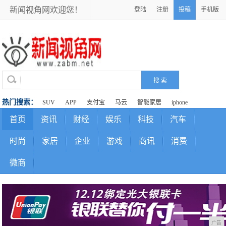
新闻视角网欢迎您！
登陆
注册
投稿
手机版
热门搜索：
SUV
APP
支付宝
马云
智能家居
iphone
首页
资讯
财经
娱乐
科技
汽车
时尚
家居
企业
游戏
商讯
消费
微商
广告