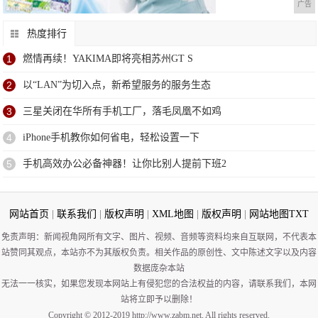
广告
热度排行
1
燃情再续！YAKIMA即将亮相苏州GT S
2
以“LAN”为切入点，新希望服务的服务生态
3
三星关闭在华所有手机工厂，落毛凤凰不如鸡
4
iPhone手机教你如何省电，轻松设置一下
5
手机高效办公必备神器！让你比别人提前下班2
网站首页
|
联系我们
|
版权声明
|
XML地图
|
版权声明
|
网站地图
TXT
免责声明：新闻视角网所有文字、图片、视频、音频等资料均来自互联网，不代表本
站赞同其观点，本站亦不为其版权负责。相关作品的原创性、文中陈述文字以及内容
数据庞杂本站
无法一一核实，如果您发现本网站上有侵犯您的合法权益的内容，请联系我们，本网
站将立即予以删除！
Copyright © 2012-2019 http://www.zabm.net, All rights reserved.