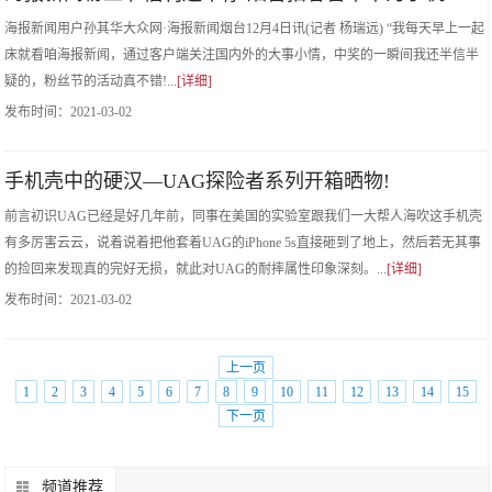
海报新闻用户孙其华大众网·海报新闻烟台12月4日讯(记者 杨瑞远) “我每天早上一起
床就看咱海报新闻，通过客户端关注国内外的大事小情，中奖的一瞬间我还半信半
疑的，粉丝节的活动真不错!...
[详细]
发布时间：
2021-03-02
手机壳中的硬汉—UAG探险者系列开箱晒物!
前言初识UAG已经是好几年前，同事在美国的实验室跟我们一大帮人海吹这手机壳
有多厉害云云，说着说着把他套着UAG的iPhone 5s直接砸到了地上，然后若无其事
的捡回来发现真的完好无损，就此对UAG的耐摔属性印象深刻。...
[详细]
发布时间：
2021-03-02
上一页
1
2
3
4
5
6
7
8
9
10
11
12
13
14
15
下一页
频道推荐