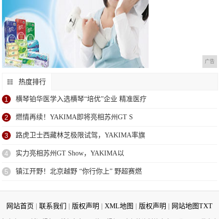
广告
热度排行
1
横琴铂华医学入选横琴“培优”企业 精准医疗
2
燃情再续！YAKIMA即将亮相苏州GT S
3
路虎卫士西藏林芝极限试驾，YAKIMA率旗
4
实力亮相苏州GT Show，YAKIMA以
5
镇江开野！北京越野 “你行你上” 野超赛燃
网站首页
|
联系我们
|
版权声明
|
XML地图
|
版权声明
|
网站地图
TXT