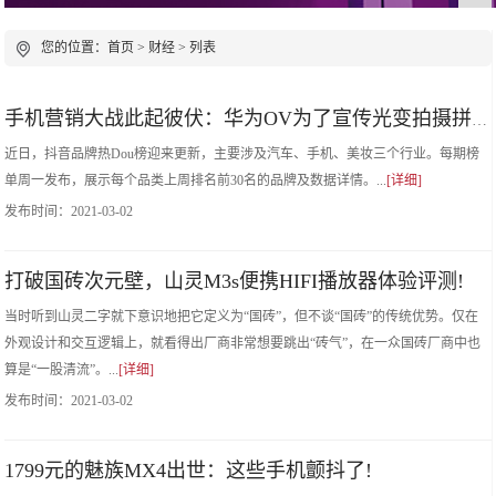
您的位置：
首页
>
财经
> 列表
手机营销大战此起彼伏：华为OV为了宣传光变拍摄拼了!
近日，抖音品牌热Dou榜迎来更新，主要涉及汽车、手机、美妆三个行业。每期榜
单周一发布，展示每个品类上周排名前30名的品牌及数据详情。...
[详细]
发布时间：
2021-03-02
打破国砖次元壁，山灵M3s便携HIFI播放器体验评测!
当时听到山灵二字就下意识地把它定义为“国砖”，但不谈“国砖”的传统优势。仅在
外观设计和交互逻辑上，就看得出厂商非常想要跳出“砖气”，在一众国砖厂商中也
算是“一股清流”。...
[详细]
发布时间：
2021-03-02
1799元的魅族MX4出世：这些手机颤抖了!