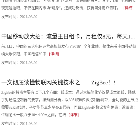
伴随着中国经济的崛起，“中国制造”已成为一张亮丽的名片。其中，国产手机的表
现更是抢眼，不仅在国内市场“翻身”，还成功反击，获得国外用户青睐。...
[详细]
发布时间：
2021-03-02
中国移动放大招：流量王日租卡，月租仅8元，每天1元500M！!
前几日，中国的三大电信运营商相继发布了2016年全年业绩，整体来看中国移动继
续大象快跑，中国电信和中...
[详细]
发布时间：
2021-03-02
一文彻底读懂物联网关键技术之——ZigBee！!
ZigBee的特点主要有以下几个方面：低成本：通过大幅简化协议是成本很低，降低
了对通信控制器的要求，按预测分析，以8051的8位微控制器测算，全功能的主节点
需要32KB代码，子功能节点少至4KB代码，而且ZigBee的协议专利免费；近距离：
传输范围一般介于10～100m之间，在增...
[详细]
发布时间：
2021-03-02