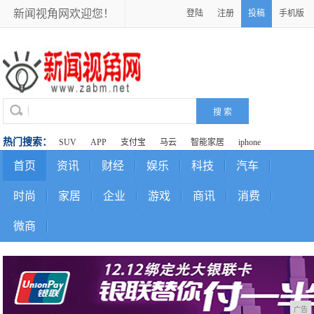
新闻视角网欢迎您！
登陆
注册
投稿
手机版
热门搜索：
SUV
APP
支付宝
马云
智能家居
iphone
首页
资讯
财经
娱乐
科技
汽车
时尚
家居
企业
游戏
商讯
消费
微商
广告