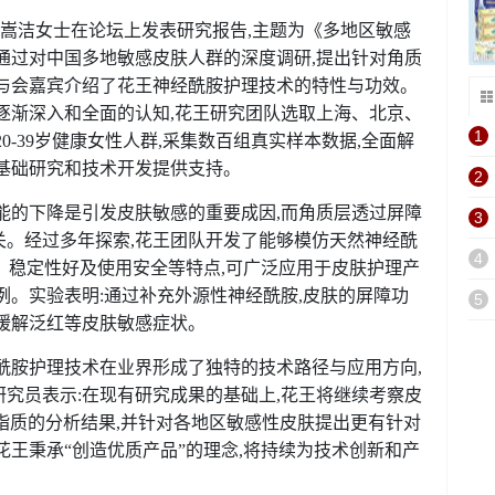
张嵩洁女士在论坛上发表研究报告,主题为《多地区敏感
通过对中国多地敏感皮肤人群的深度调研,提出针对角质
向与会嘉宾介绍了花王神经酰胺护理技术的特性与功效。
逐渐深入和全面的认知,花王研究团队选取上海、北京、
1
0-39岁健康女性人群,采集数百组真实样本数据,全面解
基础研究和技术开发提供支持。
2
能的下降是引发皮肤敏感的重要成因,而角质层透过屏障
3
关。经过多年探索,花王团队开发了能够模仿天然神经酰
4
本、稳定性好及使用安全等特点,可广泛应用于皮肤护理产
例。实验表明:通过补充外源性神经酰胺,皮肤的屏障功
5
缓解泛红等皮肤敏感症状。
酰胺护理技术在业界形成了独特的技术路径与应用方向,
究员表示:在现有研究成果的基础上,花王将继续考察皮
脂质的分析结果,并针对各地区敏感性皮肤提出更有针对
花王秉承“创造优质产品”的理念,将持续为技术创新和产