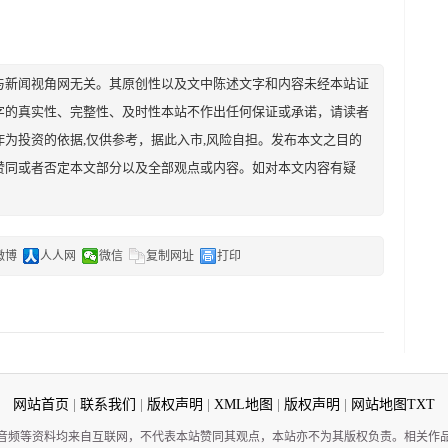
与新闻视角网无关。其原创性以及文中陈述文字和内容未经本站证
字的真实性、完整性、及时性本站不作出任何保证或承诺，请读者
为投资的依据,仅供参考，据此入市,风险自担。发布本文之目的
赞同或者否定本文部分以及全部观点或内容。如对本文内容有疑
微博
人人网
微信
复制网址
打印
网站首页
|
联系我们
|
版权声明
|
XML地图
|
版权声明
|
网站地图
TXT
音频等资料均来自互联网，不代表本站赞同其观点，本站亦不为其版权负责。相关作