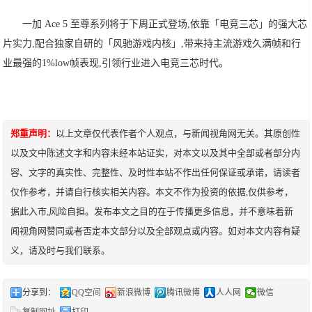
一加 Ace 5 至尊系列将于下周正式登场,依靠「电竞三芯」的强大芯
片实力,配合独家自研的「风驰游戏内核」,带来持主流游戏久满帧和行
业最强的1%low帧表现,引领行业进入电竞三芯时代。
郑重声明：
以上文章仅代表作者个人观点，与新闻视角网无关。其原创性
以及文中陈述文字和内容未经本站证实，对本文以及其中全部或者部分内
容、文字的真实性、完整性、及时性本站不作出任何保证或承诺，请读者
仅作参考，并请自行核实相关内容。本文不作为投资的依据,仅供参考，
据此入市,风险自担。发布本文之目的在于传播更多信息，并不意味着新
闻视角网赞同或者否定本文部分以及全部观点或内容。如对本文内容有疑
义，请及时与我们联系。
分享到：
QQ空间
新浪微博
腾讯微博
人人网
微信