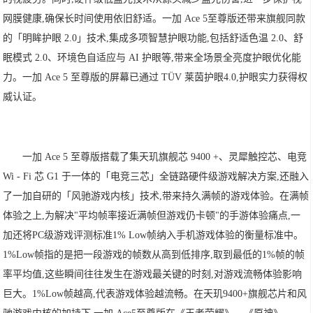
网膜健康,确保长时间使用依旧舒适。一加 Ace 5至尊版还带来旗舰同款
的「明眸护眼 2.0」技术,集成多项智慧护眼功能,包括舒适色温 2.0、舒
眠模式 2.0、环境色自适应与 AI 护眼等,带来全场景全亮度护眼优化能
力。一加 Ace 5 至尊版的屏幕已通过 TÜV 莱茵护眼4.0,护眼实力获得权
威认证。
一加 Ace 5 至尊版搭载了集天玑旗舰芯 9400 +、灵犀触控芯、电竞
Wi - Fi 芯 G1 于一体的「电竞三芯」全链路硬件级游戏解决方案,还融入
了一加自研的「风驰游戏内核」技术,带来持久满帧的游戏体验。在满帧
体验之上,为解决"平均帧率接近满帧但游戏仍卡顿"的手游体验痛点,一
加还将PC级游戏评测标准1% Low帧纳入手机游戏体验的衡量标准中。
1%Low帧指的是把一段游戏的帧数从高到低排序,取到最低的1%帧的帧
率平均值,这些瞬间往往发生在游戏最关键的时刻,对游戏流畅体验影响
巨大。1%Low帧越高,代表游戏体验越流畅。在天玑9400+旗舰芯片和风