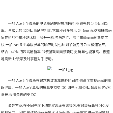
一加 Ace 5 至尊版的电竞高刷护眼屏,拥有行业领先的 144Hz 刷新
率。与常见的 120Hz 高刷屏相比,它每秒可多显示 24 帧画面,这意味着玩
家在枪战中每秒能比对手多开一枪,先敌制胜。除了每帧画面刷新速度
快,一加 Ace 5 至尊版屏幕的响应时间也达到了领先的 7ms 极速响应。
结合 144Hz 的超高刷新率,即使游戏画面频繁切换,屏幕也能准确、极速
地刷新,让玩家及时掌握对手行动。
一加 Ace 5 至尊版在追求极致游戏体验的同时,也高度重视玩家的用
眼健康。一加 Ace至尊版的屏幕支持类 DC 调光 + 3840Hz 超高频 PWM
调光,采用先进的类 DC
调光方案,在不同亮度下均能实现无有害频闪,有效缓解高频闪引发
的视疲劳。同时,硬件级低蓝光技术从源头减少蓝光伤害,进一步保护视