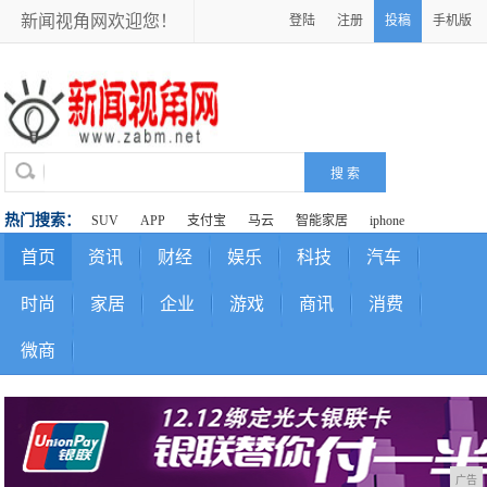
新闻视角网欢迎您！
登陆
注册
投稿
手机版
热门搜索：
SUV
APP
支付宝
马云
智能家居
iphone
首页
资讯
财经
娱乐
科技
汽车
时尚
家居
企业
游戏
商讯
消费
微商
广告