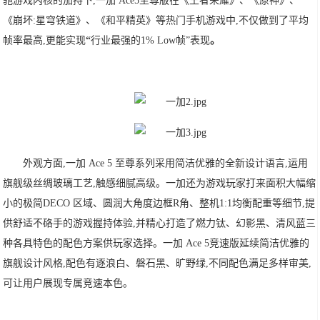
驰游戏内核的加持下,一加 Ace5至尊版在《王者荣耀》、《原神》、
《崩坏:星穹铁道》、《和平精英》等热门手机游戏中,不仅做到了平均
帧率最高,更能实现
“
行业最强的1% Low帧”表现
。
外观方面,一加 Ace 5 至尊系列采用简洁优雅的全新设计语言,运用
旗舰级丝绸玻璃工艺,触感细腻高级。一加还为游戏玩家打来面积大幅缩
小的极简DECO 区域、圆润大角度边框R角、整机1:1均衡配重等细节,提
供舒适不硌手的游戏握持体验,并精心打造了燃力钛、幻影黑、清风蓝三
种各具特色的配色方案供玩家选择。一加 Ace 5竞速版延续简洁优雅的
旗舰设计风格,配色有逐浪白、磐石黑、旷野绿,不同配色满足多样审美,
可让用户展现专属竞速本色。