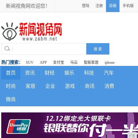
新闻视角网欢迎您！
登陆
注册
投稿
手机版
热门搜索：
SUV
APP
支付宝
马云
智能家居
iphone
首页
资讯
财经
娱乐
科技
汽车
时尚
家居
企业
游戏
商讯
消费
微商
广告