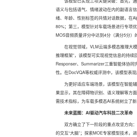
该模型已实现三项关键突破：首先，通
语义与包括语气、情绪波动在内的副语言信
绪、年龄、性别标签的共情对话数据，在Alp
80%；第三，模型针对车载场景进行专项优
MOS音频质量评分中达到4分（满分5分
在视觉领域，VLM云端多模态推理大模
推理框架”，该模型可实现视觉信息的持续回溯与逻
Responser、Summarizer三重
性。在DocVQA等权威评测中，该模型表现超越
为更好适应车端场景，该模型在智能辅
果显示，其在障碍物识别、语义理解等方面的
需技术指标，为车载多模态AI系统树立了
未来蓝图：AI驱动汽车科技二次革命
双方确立了下一阶段的重点攻坚方向：
的交互“大脑”；探索MOE专家模型技术，