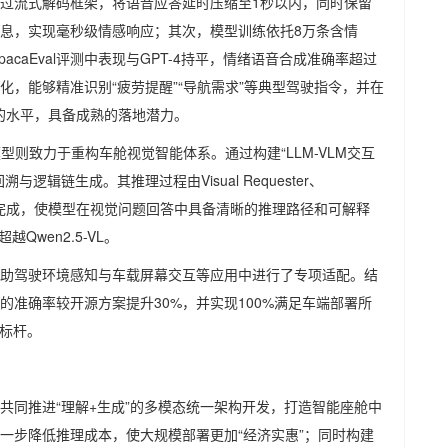
过流式解码框架，将语音应答延时压缩至1秒以内，同时保留
息，实现毫秒级情感响应；其次，模型训练依托8万条含情
acaEval评测中表现与GPT-4持平，情绪语音合成准确率超过
化，能够精准识别“疲劳提醒”“导航需求”等典型驾驶指令，并在
）的水平，具备成熟的落地潜力。
型则致力于重构车舱视觉智能体系。通过构建“LLM-VLM交互
辑链生成。其推理过程由Visual Requester、
智能体协同完成，使模型在视觉问题回答中具备清晰的推理路径和可解释
Qwen2.5-VL。
助驾驶环境感知与车载屏幕交互等应用中进行了专项适配。结
准确率较开源方案提升30%，并实现100%满足车端部署所
新标杆。
共同推进“理解+生成”的多模态统一架构开发，打造智能座舱中
进一步降低推理成本，使大规模部署更加“经济实惠”；同时构建