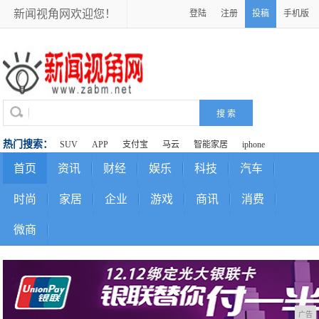
新闻视角网欢迎您！
登陆
注册
投稿
手机版
热门搜索：
SUV
APP
支付宝
马云
智能家居
iphone
首页
资讯
财经
娱乐
科技
汽车
时尚
家居
企业
游戏
商讯
消费
微商
广告