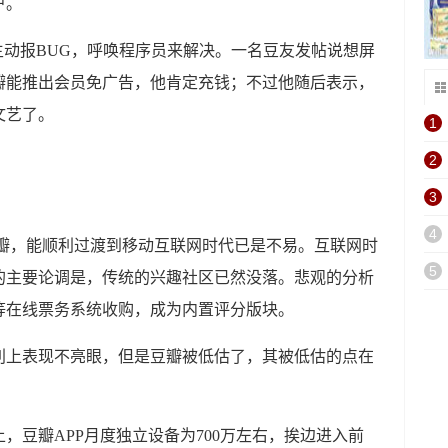
户。
主动报BUG，呼唤程序员来解决。一名豆友发帖说想屏
瓣能推出会员免广告，他肯定充钱；不过他随后表示，
文艺了。
1
2
。
3
4
豆瓣，能顺利过渡到移动互联网时代已是不易。互联网时
5
的主要论调是，传统的兴趣社区已然没落。悲观的分析
等在线票务系统收购，成为内置评分版块。
利上表现不亮眼，但是豆瓣被低估了，其被低估的点在
，豆瓣APP月度独立设备为700万左右，挨边进入前