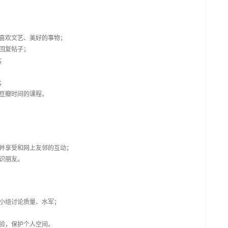
喜欢文艺、美好的事物；
回复帖子；
；
；
豆瓣时间的课程。
并享受和网上友邻的互动；
识朋友。
小组讨论质量、水军；
验，保护个人空间。