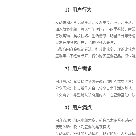
1）用户行为
发动态和照片记录生活，发发美食、健身、生活，
加入很多小组，每天空闲时间在小组里看帖，时常
喜欢萌物、美妆技巧、生活情感、明星八卦等话题
经常关注其它用户，也被很多人关注；
书影音内容会标记看过，打分比较多，评论比较少
豆瓣集市不经常点开，偶尔购买豆瓣豆品，很少听
2）用户需求
内容需求：希望接收到感兴趣话题中的优质内容；
分享需求：将豆瓣作为自己分享日常生活的基地，
社交需求：希望能认识有趣的人，在豆瓣互动中认
3）用户痛点
内容管理：加入小组太多，新信息太多看不过来；
使用体验：晚上刷豆瓣的黑夜模式；
互动体验：舒适的互动体验，良好的陌生人互动体