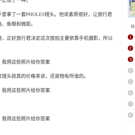
不止加了一种。
里拿了一套PHOLES镜头。他说素质很好，让旅行君
角、鱼眼和微距。
1
畴，正好旅行君决定这次旅拍主要依靠手机摄影，所以
。
2
3
4
套镜头就其的价格来说，还是物有所值的。
5
6
7
8