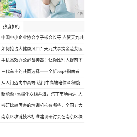
广告
热度排行
中国中小企业协会李子彬会长等 点赞天九共
享
如何抢占大健康风口？天九共享携金慧艾医
药现
手机高效办公必备神器！让你比别人提前下
班2
三代车主的共同选择——全新Jeep+指南者
从入门迈向中高端 热门中高端电信4G智能
手
新能源+高端化双线并进，汽车市场再迎“大
众
考研比较厉害的培训机构有哪些，全国五大
考研
南京区块链技术标准建设研讨会在南京区块
链产