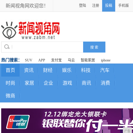
新闻视角网欢迎您！
登陆
注册
投稿
手机版
热门搜索：
SUV
APP
支付宝
马云
智能家居
iphone
首页
资讯
财经
娱乐
科技
汽车
时尚
家居
企业
游戏
商讯
消费
微商
广告