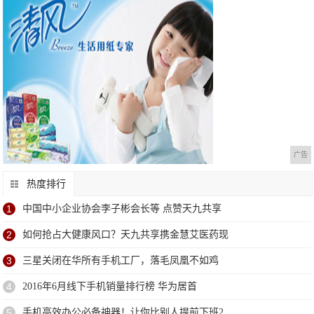
广告
热度排行
1
中国中小企业协会李子彬会长等 点赞天九共享
2
如何抢占大健康风口？天九共享携金慧艾医药现
3
三星关闭在华所有手机工厂，落毛凤凰不如鸡
4
2016年6月线下手机销量排行榜 华为居首
5
手机高效办公必备神器！让你比别人提前下班2